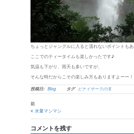
ちょっとジャングルに入ると濡れないポイントもありま
ここでのティータイムも楽しかったです♪
気温も下がり、雨天も多いですが、
そんな時だからこその楽しみ方もありますよーー！
投稿日:
Blog
タグ
ピナイサーラの滝
前
水量マシマシ
コメントを残す