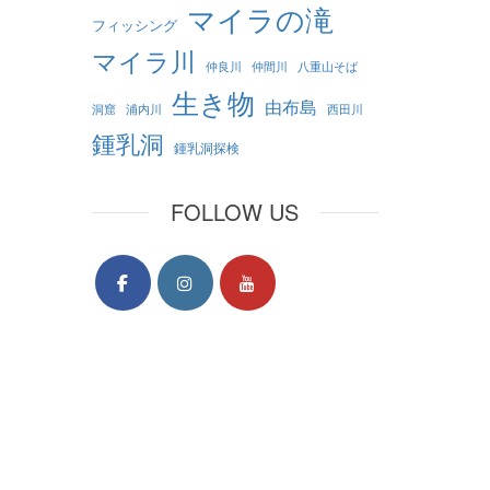
マイラの滝
フィッシング
マイラ川
仲良川
仲間川
八重山そば
生き物
由布島
洞窟
浦内川
西田川
鍾乳洞
鍾乳洞探検
FOLLOW US