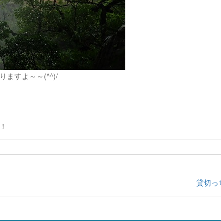
すよ～～(^^)/
！
貸切っ