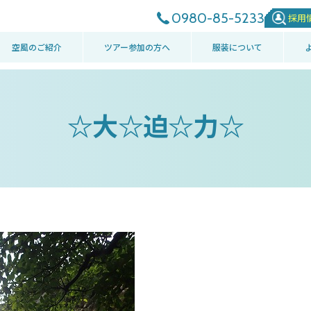
0980-85-5233
採用
空風のご紹介
ツアー参加の方へ
服装について
☆大☆迫☆力☆