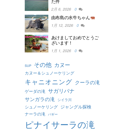
た件
2月 6, 2026
0
由布島の水牛ちゃん
1月 12, 2026
0
あけましておめでとうご
ざいます！
1月 1, 2026
0
その他
カヌー
SUP
カヌー＆シュノーケリング
キャニオニング
クーラの滝
サガリバナ
ゲーダの滝
サンガラの滝
シイラ川
ジャングル探検
シュノーケリング
ナーラの滝
バギー
ピナイサーラの滝