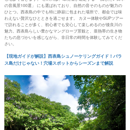
の音風景100選」 にも選ばれており、自然の音そのものが魅力の
ひとつ。西表島の中でも特に静寂に包まれた場所で、都会では味
わえない贅沢なひとときを過ごせます。 カヌー体験やSUPツアー
で訪れることが多く、初心者でも安心して楽しめるのが後良川の
魅力。西表島らしい豊かなマングローブ景観と、亜熱帯の生き物
たちの息づかいを感じながら、非日常の時間を体験してみてくだ
さい。
【現地ガイドが解説】西表島シュノーケリングガイド！バラ
ス島だけじゃない！穴場スポットからシーズンまで解説