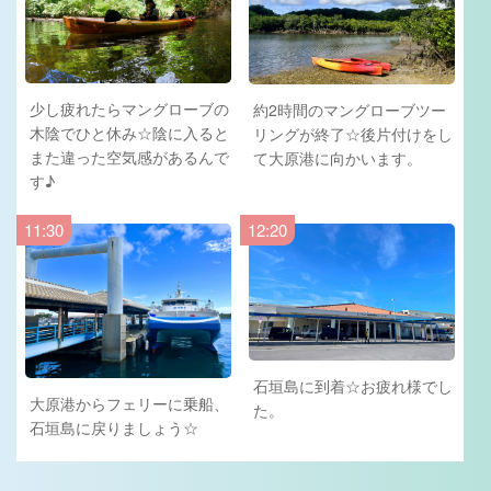
少し疲れたらマングローブの
約2時間のマングローブツー
木陰でひと休み☆陰に入ると
リングが終了☆後片付けをし
また違った空気感があるんで
て大原港に向かいます。
す♪
11:30
12:20
石垣島に到着☆お疲れ様でし
大原港からフェリーに乗船、
た。
石垣島に戻りましょう☆