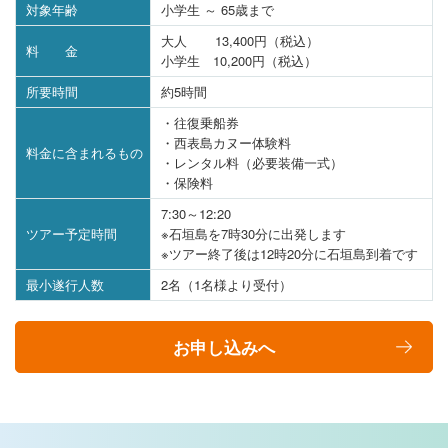
対象年齢
小学生 ～ 65歳まで
大人 13,400円（税込）
料 金
小学生 10,200円（税込）
所要時間
約5時間
・往復乗船券
・西表島カヌー体験料
料金に含まれるもの
・レンタル料（必要装備一式）
・保険料
7:30～12:20
ツアー予定時間
※石垣島を7時30分に出発します
※ツアー終了後は12時20分に石垣島到着です
最小遂行人数
2名（1名様より受付）
お申し込みへ