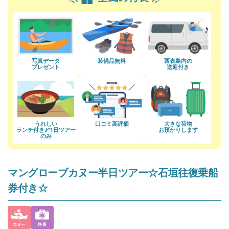
写真データ
装備品無料
西表島内の
プレゼント
送迎付き
うれしい
口コミ高評価
大きな荷物
ランチ付き♪
*1日ツアー
お預かりします
のみ
マングローブカヌー半日ツアー☆石垣往復乗船
券付き☆