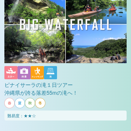
ピナイサーラの滝１日ツアー
沖縄県が誇る落差55mの滝へ！
難易度：★★☆