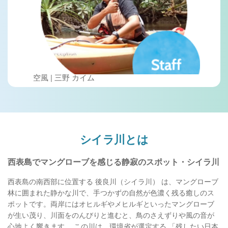
空風 | 三野 カイム
シイラ川とは
西表島でマングローブを感じる静寂のスポット・シイラ川
西表島の南西部に位置する 後良川（シイラ川） は、マングローブ
林に囲まれた静かな川で、手つかずの自然が色濃く残る癒しのス
ポットです。両岸にはオヒルギやメヒルギといったマングローブ
が生い茂り、川面をのんびりと進むと、鳥のさえずりや風の音が
心地よく響きます。 この川は、環境省が選定する 「残したい日本