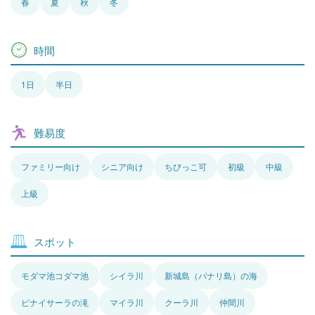
春
夏
秋
冬
時間
1日
半日
難易度
ファミリー向け
シニア向け
ちびっこ可
初級
中級
上級
スポット
モダマ池コダマ池
シイラ川
新城島（パナリ島）の海
ピナイサーラの滝
マイラ川
クーラ川
仲間川