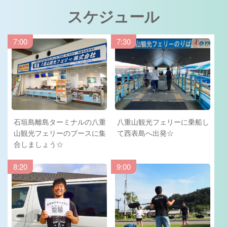
スケジュール
7:00
7:30
石垣島離島ターミナルの八重
八重山観光フェリーに乗船し
山観光フェリーのブースに集
て西表島へ出発☆
合しましょう☆
8:20
9:00