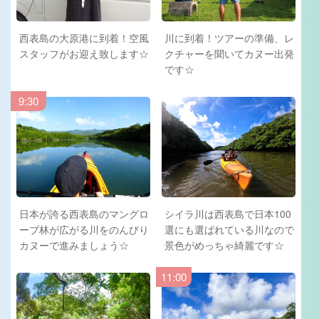
西表島の大原港に到着！空風
川に到着！ツアーの準備、レ
スタッフがお迎え致します☆
クチャーを聞いてカヌー出発
です☆
9:30
日本が誇る西表島のマングロ
シイラ川は西表島で日本100
ーブ林が広がる川をのんびり
選にも選ばれている川なので
カヌーで進みましょう☆
景色がめっちゃ綺麗です☆
11:00