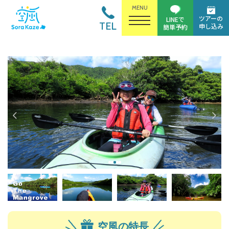
MENU
ツアーの
LINEで
TEL
申し込み
簡単予約
空風の特長