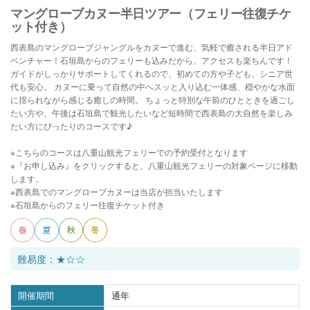
マングローブカヌー半日ツアー（フェリー往復チケ
ット付き）
西表島のマングローブジャングルをカヌーで進む、気軽で癒される半日アド
ベンチャー！石垣島からのフェリーも込みだから、アクセスも楽ちんです！
ガイドがしっかりサポートしてくれるので、初めての方や子ども、シニア世
代も安心。 カヌーに乗って自然の中へスッと入り込む一体感、穏やかな水面
に揺られながら感じる癒しの時間。 ちょっと特別な午前のひとときを過ごし
たい方や、午後は石垣島で観光したいなど短時間で西表島の大自然を楽しみ
たい方にぴったりのコースです♪
※こちらのコースは八重山観光フェリーでの予約受付となります
※『お申し込み』をクリックすると、八重山観光フェリーの対象ページに移動
します。
※西表島でのマングローブカヌーは当店が担当いたします
※石垣島からのフェリー往復チケット付き
難易度：★☆☆
開催期間
通年