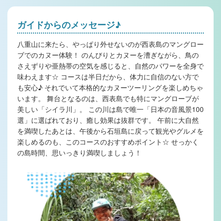
ガイドからのメッセージ♪
八重山に来たら、やっぱり外せないのが西表島のマングロー
ブでのカヌー体験！ のんびりとカヌーを漕ぎながら、鳥の
さえずりや亜熱帯の空気を感じると、自然のパワーを全身で
味わえます☆ コースは半日だから、体力に自信のない方で
も安心♪ それでいて本格的なカヌーツーリングを楽しめちゃ
います。 舞台となるのは、西表島でも特にマングローブが
美しい「シイラ川」。 この川は島で唯一「日本の音風景100
選」に選ばれており、癒し効果は抜群です。 午前に大自然
を満喫したあとは、午後から石垣島に戻って観光やグルメを
楽しめるのも、このコースのおすすめポイント☆ せっかく
の島時間、思いっきり満喫しましょう！