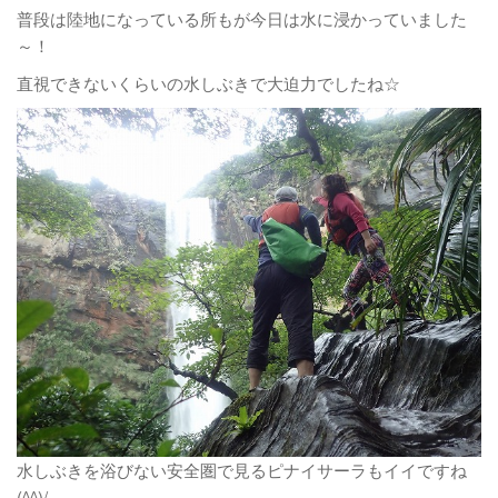
普段は陸地になっている所もが今日は水に浸かっていました
～！
直視できないくらいの水しぶきで大迫力でしたね☆
水しぶきを浴びない安全圏で見るピナイサーラもイイですね
(^^)/