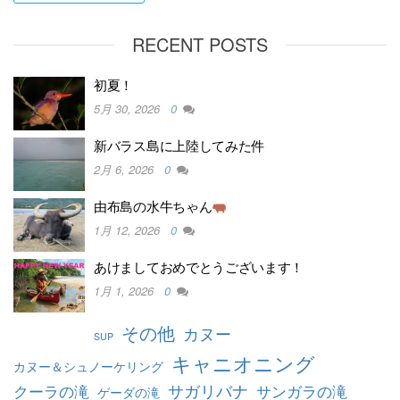
RECENT POSTS
初夏！
5月 30, 2026
0
新バラス島に上陸してみた件
2月 6, 2026
0
由布島の水牛ちゃん
1月 12, 2026
0
あけましておめでとうございます！
1月 1, 2026
0
その他
カヌー
SUP
キャニオニング
カヌー＆シュノーケリング
クーラの滝
サガリバナ
サンガラの滝
ゲーダの滝