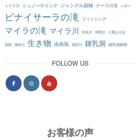
ジャングル探検
シュノーケリング
ナーラの滝
シイラ川
バギー
ピナイサーラの滝
フィッシング
マイラの滝
マイラ川
仲良川
仲間川
八重山そば
生き物
鍾乳洞
由布島
鍾乳洞探検
洞窟
浦内川
西田川
FOLLOW US
お客様の声