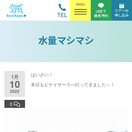
MENU
ツアーの
LINEで
TEL
申し込み
簡単予約
水量マシマシ
はいさい！
1月
10
本日もピナイサーラへ行ってきました～！
2022
0