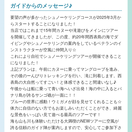
ガイドからのメッセージ♪
要望の声が多かったシュノーケリングコースが2025年3月か
らスタートすることになりました！
当店ではこれまで15年間カヌーや滝遊びをメインにツアー
を開催してきましたが、この度、約20年間西表島の海でダ
イビングやシュノーケリングの案内をしているベテランのイ
ンストラクターが空風に仲間入り☆
これにより自社でシュノーケリングツアーが開催できること
になりました！
上記プランは、午前にカヌーに乗ってマングローブを進み、
その後のーんびりトレッキングを行い、滝に到着します。西
表島の大自然ってすごい！と体感できること間違いなし♪
午後からは船に乗って青い海へいざ出発！海の中に入るとパ
ナリ島が誇るサンゴ礁が一面に！！
ブルーの世界に感動！ウミガメが顔を見せてくれることも☆
体力に自信のない方でもお楽しみいただくことができ、綺麗
な景色をいっぱい見て遊べる最高のツアーです！
海も山も川も体験いただける大満喫のNEWツアーに空風が
誇る信頼のガイド陣が案内しますので、安心してご参加下さ