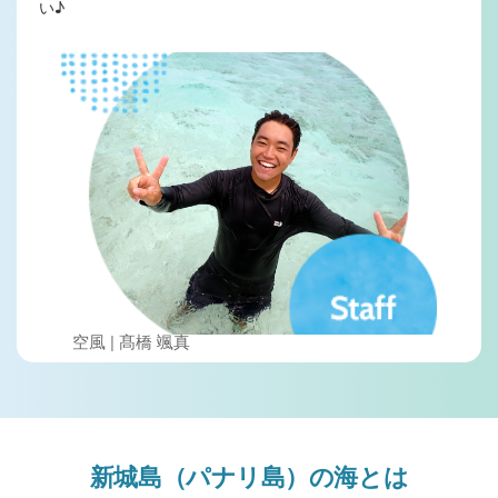
い♪
空風 | 髙橋 颯真
新城島（パナリ島）の海とは