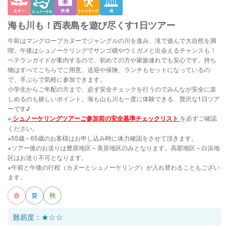
海も川も！西表島を遊び尽くす1日ツアー
午前はマングローブカヌーでジャングルの川を進み、滝で遊んで大自然を満
喫。午後はシュノーケリングでサンゴ礁やウミガメと出会えるチャンスも！
ベテランガイドが案内するので、初めての方や家族連れでも安心です。持ち
物はすべてこちらでご用意。送迎や保険、ランチもセットになっているの
で、手ぶらで気軽に参加できます。
小学生からご年配の方まで、必ず安全チェックを行うのでみんなが安全に楽
しめるのも嬉しいポイント。海も山も川も一度に体験できる、贅沢な1日ツア
ーです♪
※
シュノーケリングツアーご参加前の安全基準チェックリスト
を必ずご確認
ください。
※55歳～65歳のお客様はお申し込み時に体力確認をさせて頂きます。
※ツアー後のお送りは豊原地区～美原地区のみとなります。高那地区～白浜地
区はお送り不可となります。
※午前と午後の行程（カヌーとシュノーケリング）が入れ替わることもござい
ます。
難易度：★☆☆