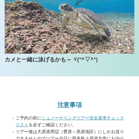
カメと一緒に泳げるかも～ヾ(*^▽^*)
注意事項
ご予約の前に
シュノーケリングツアー安全基準チェック
リスト
を必ずご確認ください。
ツアー後は大原港周辺（豊原～美原地区）にしかお送り
できませんのでツアー当日に西表島上原港方面にお泊り