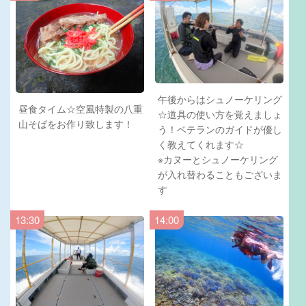
午後からはシュノーケリング
昼食タイム☆空風特製の八重
☆道具の使い方を覚えましょ
山そばをお作り致します！
う！ベテランのガイドが優し
く教えてくれます☆
※カヌーとシュノーケリング
が入れ替わることもございま
す
13:30
14:00