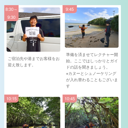
8:30～
9:45
9:30
準備を済ませてレクチャー開
ご宿泊先や港までお客様をお
始。ここではしっかりとガイ
迎え致します。
ドの話を聞きましょう。
※カヌーとシュノーケリング
が入れ替わることもございま
す
10:15
10:45