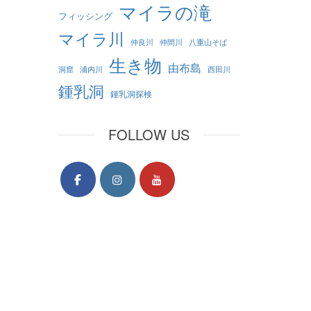
マイラの滝
フィッシング
マイラ川
仲良川
仲間川
八重山そば
生き物
由布島
洞窟
浦内川
西田川
鍾乳洞
鍾乳洞探検
FOLLOW US