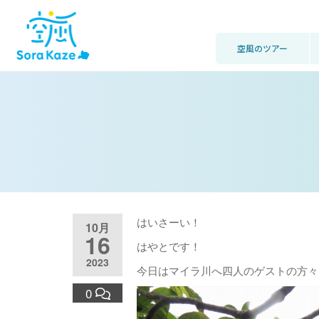
空風のツアー
はいさーい！
10月
16
はやとです！
2023
今日はマイラ川へ四人のゲストの方々
0