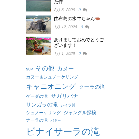
た件
2月 6, 2026
0
由布島の水牛ちゃん
1月 12, 2026
0
あけましておめでとうご
ざいます！
1月 1, 2026
0
その他
カヌー
SUP
カヌー＆シュノーケリング
キャニオニング
クーラの滝
サガリバナ
ゲーダの滝
サンガラの滝
シイラ川
ジャングル探検
シュノーケリング
ナーラの滝
バギー
ピナイサーラの滝