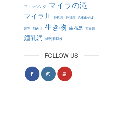
マイラの滝
フィッシング
マイラ川
仲良川
仲間川
八重山そば
生き物
由布島
洞窟
浦内川
西田川
鍾乳洞
鍾乳洞探検
FOLLOW US