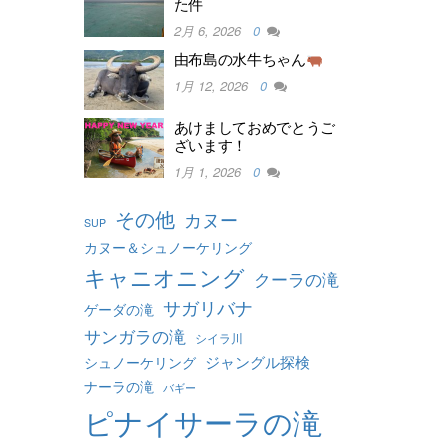
た件
2月 6, 2026
0
由布島の水牛ちゃん
1月 12, 2026
0
あけましておめでとうご
ざいます！
1月 1, 2026
0
その他
カヌー
SUP
カヌー＆シュノーケリング
キャニオニング
クーラの滝
サガリバナ
ゲーダの滝
サンガラの滝
シイラ川
ジャングル探検
シュノーケリング
ナーラの滝
バギー
ピナイサーラの滝