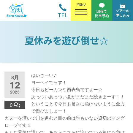
MENU
ツアーの
LINEで
TEL
申し込み
簡単予約
夏休みを遊び倒せ☆
はいさーい♪
8月
12
ヨーヘイでっす！
今日もピーカンな西表島ですよー☆
2023
あっついあっつい夏がまだまだ続きまーす！！
ということで今日も暑さに負けないように全力
0
で遊びましょー！
カヌーを漕いで川を進むと目の前は誰もいない貸切のマング
ローブです☆
みんな元気に漕いで、あちらこちらに泳いでいる魚にも負け