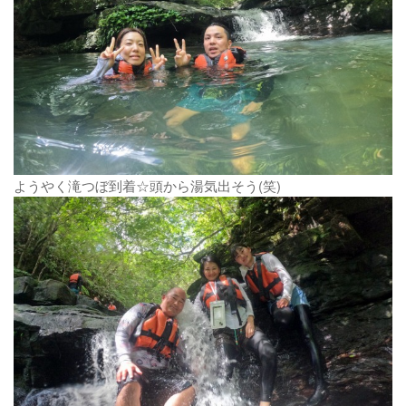
ようやく滝つぼ到着☆頭から湯気出そう(笑)