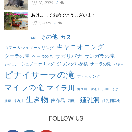
1月 12, 2026
0
あけましておめでとうございます！
1月 1, 2026
0
その他
カヌー
SUP
キャニオニング
カヌー＆シュノーケリング
クーラの滝
サガリバナ
サンガラの滝
ゲーダの滝
ジャングル探検
シュノーケリング
ナーラの滝
シイラ川
バギー
ピナイサーラの滝
フィッシング
マイラの滝
マイラ川
仲良川
仲間川
八重山そば
生き物
鍾乳洞
由布島
鍾乳洞探検
洞窟
浦内川
西田川
FOLLOW US