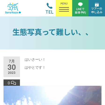
MENU
ツアーの
LINEで
TEL
申し込み
簡単予約
生態写真って難しい、、
はいさーい！
7月
30
はやとです！
2023
0