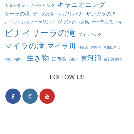
キャニオニング
カヌー＆シュノーケリング
クーラの滝
サガリバナ
サンガラの滝
ゲーダの滝
ジャングル探検
シュノーケリング
ナーラの滝
シイラ川
バギー
ピナイサーラの滝
フィッシング
マイラの滝
マイラ川
仲良川
仲間川
八重山そば
生き物
鍾乳洞
由布島
鍾乳洞探検
洞窟
浦内川
西田川
FOLLOW US