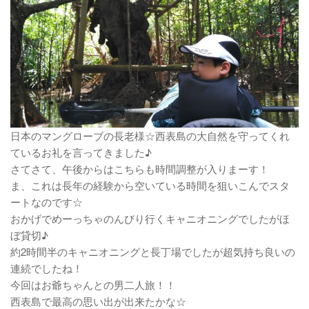
日本のマングローブの長老様☆西表島の大自然を守ってくれ
ているお礼を言ってきました♪
さてさて、午後からはこちらも時間調整が入りまーす！
ま、これは長年の経験から空いている時間を狙いこんでスタ
ートなのです☆
おかげでめーっちゃのんびり行くキャニオニングでしたがほ
ぼ貸切♪
約2時間半のキャニオニングと長丁場でしたが超気持ち良いの
連続でしたね！
今回はお爺ちゃんとの男二人旅！！
西表島で最高の思い出が出来たかな☆