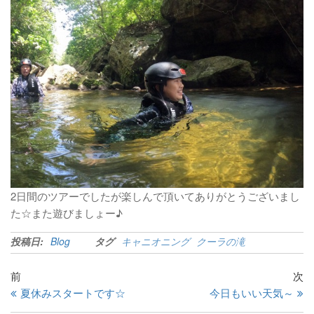
2日間のツアーでしたが楽しんで頂いてありがとうございまし
た☆また遊びましょー♪
投稿日:
Blog
タグ
キャニオニング
クーラの滝
前
次
夏休みスタートです☆
今日もいい天気～