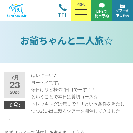
MENU
ツアーの
LINEで
TEL
申し込み
簡単予約
お爺ちゃんと二人旅☆
はいさーい♪
7月
23
ヨーヘイです。
今日はリピ様の2日目でーす！！
2023
ということで本日は貸切コース☆
トレッキングは無しで！！という条件を満たし
0
つつ思い出に残るツアーを開催してきました
ー。
まずはカヌーで浦内川を進みましょう☆