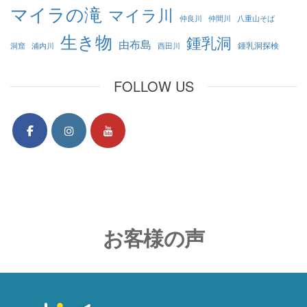
マイラの滝
マイラ川
仲良川
仲間川
八重山そば
生き物
鍾乳洞
由布島
鍾乳洞探検
洞窟
浦内川
西田川
FOLLOW US
お客様の声