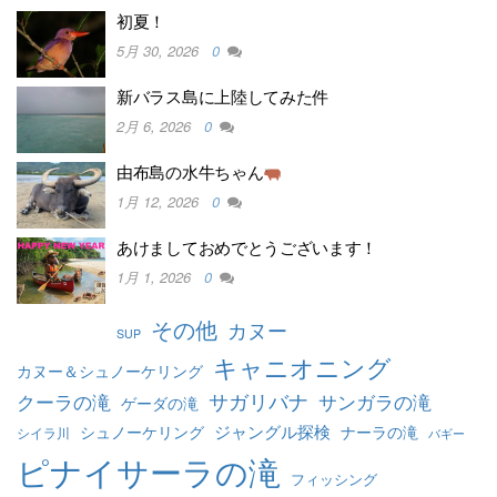
初夏！
5月 30, 2026
0
新バラス島に上陸してみた件
2月 6, 2026
0
由布島の水牛ちゃん
1月 12, 2026
0
あけましておめでとうございます！
1月 1, 2026
0
その他
カヌー
SUP
キャニオニング
カヌー＆シュノーケリング
クーラの滝
サガリバナ
サンガラの滝
ゲーダの滝
ジャングル探検
シュノーケリング
ナーラの滝
シイラ川
バギー
ピナイサーラの滝
フィッシング