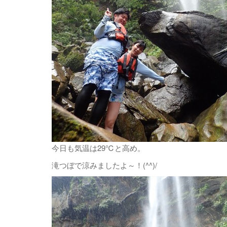
今日も気温は29℃と高め。
滝つぼで涼みましたよ～！(^^)/