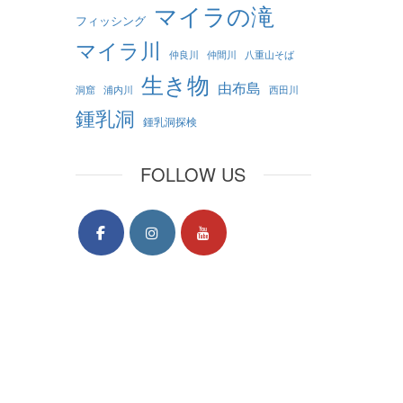
マイラの滝
フィッシング
マイラ川
仲良川
仲間川
八重山そば
生き物
由布島
洞窟
浦内川
西田川
鍾乳洞
鍾乳洞探検
FOLLOW US