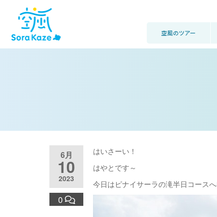
空風のツアー
はいさーい！
6月
10
はやとです～
2023
今日はピナイサーラの滝半日コースへ
0