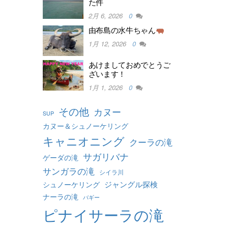
た件
2月 6, 2026
0
由布島の水牛ちゃん
1月 12, 2026
0
あけましておめでとうご
ざいます！
1月 1, 2026
0
その他
カヌー
SUP
カヌー＆シュノーケリング
キャニオニング
クーラの滝
サガリバナ
ゲーダの滝
サンガラの滝
シイラ川
ジャングル探検
シュノーケリング
ナーラの滝
バギー
ピナイサーラの滝