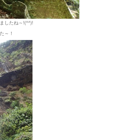
ね～!(^^)!
た～！