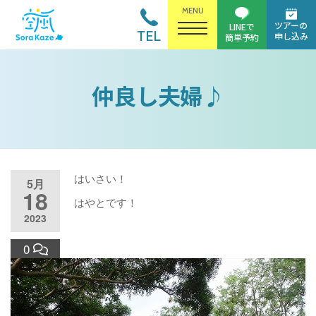
MENU
ツアーの
LINEで
TEL
申し込み
簡単予約
仲良し夫婦♪
はいさい！
5月
18
はやとです！
2023
0