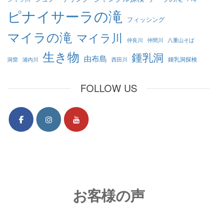
ピナイサーラの滝
フィッシング
マイラの滝
マイラ川
仲良川
仲間川
八重山そば
生き物
鍾乳洞
由布島
鍾乳洞探検
洞窟
浦内川
西田川
FOLLOW US
お客様の声