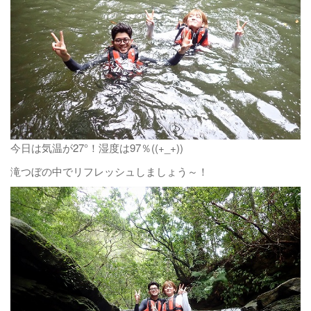
今日は気温が27°！湿度は97％((+_+))
滝つぼの中でリフレッシュしましょう～！