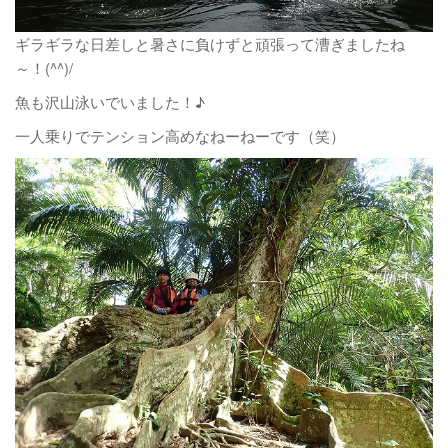
ギラギラな日差しと暑さに負けずと頑張って漕ぎましたね
～！(^^)/
魚も沢山泳いでいました！♪
一人乗りでテンション高めなねーねーです（笑）