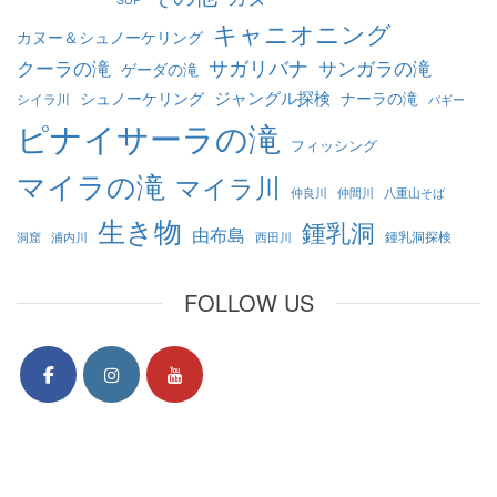
キャニオニング
カヌー＆シュノーケリング
クーラの滝
サガリバナ
サンガラの滝
ゲーダの滝
ジャングル探検
シュノーケリング
ナーラの滝
シイラ川
バギー
ピナイサーラの滝
フィッシング
マイラの滝
マイラ川
仲良川
仲間川
八重山そば
生き物
鍾乳洞
由布島
鍾乳洞探検
洞窟
浦内川
西田川
FOLLOW US