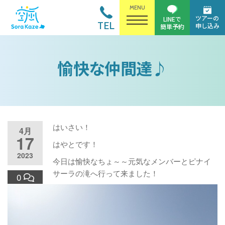
MENU
ツアーの
LINEで
TEL
申し込み
簡単予約
愉快な仲間達♪
はいさい！
4月
17
はやとです！
2023
今日は愉快なちょ～～元気なメンバーとピナイ
サーラの滝へ行って来ました！
0