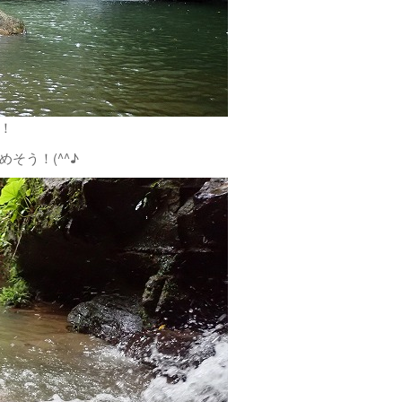
！
そう！(^^♪