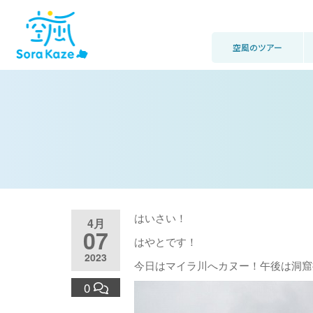
空風のツアー
はいさい！
4月
07
はやとです！
2023
今日はマイラ川へカヌー！午後は洞窟
0