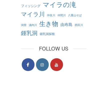
マイラの滝
フィッシング
マイラ川
仲良川
仲間川
八重山そば
生き物
由布島
洞窟
浦内川
西田川
鍾乳洞
鍾乳洞探検
FOLLOW US