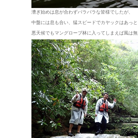
漕ぎ始めは息が合わずバラバラな皆様でしたが、
中盤には息も合い、猛スピードでカヤックはあっとい
悪天候でもマングローブ林に入ってしまえば風は無