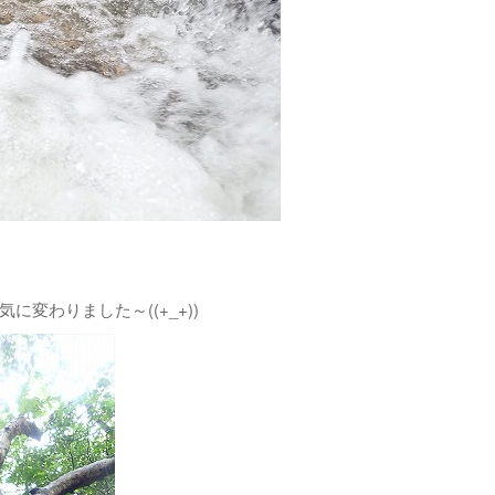
変わりました～((+_+))