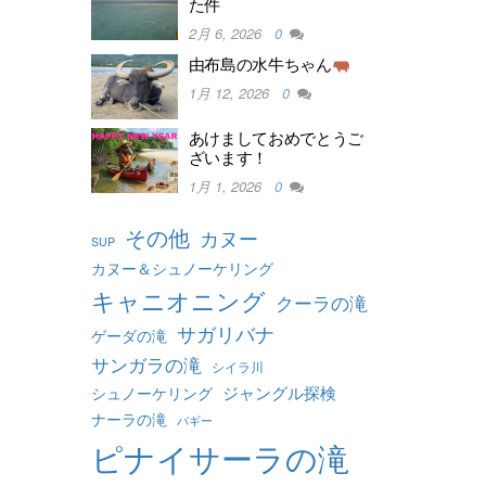
た件
2月 6, 2026
0
由布島の水牛ちゃん
1月 12, 2026
0
あけましておめでとうご
ざいます！
1月 1, 2026
0
その他
カヌー
SUP
カヌー＆シュノーケリング
キャニオニング
クーラの滝
サガリバナ
ゲーダの滝
サンガラの滝
シイラ川
ジャングル探検
シュノーケリング
ナーラの滝
バギー
ピナイサーラの滝