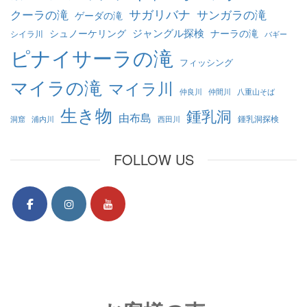
クーラの滝
サガリバナ
サンガラの滝
ゲーダの滝
ジャングル探検
シュノーケリング
ナーラの滝
シイラ川
バギー
ピナイサーラの滝
フィッシング
マイラの滝
マイラ川
仲良川
仲間川
八重山そば
生き物
鍾乳洞
由布島
鍾乳洞探検
洞窟
浦内川
西田川
FOLLOW US