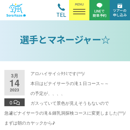
MENU
ツアーの
LINEで
TEL
申し込み
簡単予約
選手とマネージャー☆
アロハイサイ☆ﾀｸﾐです(^^)/
3月
14
本日はピナイサーラの滝１日コース～～
2023
の予定が、、、、
0
ガスっていて景色が見えそうもないので
急遽ピナイサーラの滝＆鍾乳洞探検コースに変更しました(^^)/
まずは朝のカヤックから♪