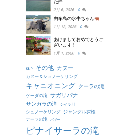
た件
2月 6, 2026
0
由布島の水牛ちゃん
1月 12, 2026
0
あけましておめでとうご
ざいます！
1月 1, 2026
0
その他
カヌー
SUP
カヌー＆シュノーケリング
キャニオニング
クーラの滝
サガリバナ
ゲーダの滝
サンガラの滝
シイラ川
ジャングル探検
シュノーケリング
ナーラの滝
バギー
ピナイサーラの滝