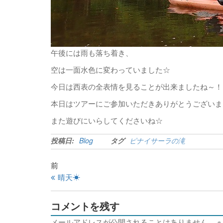
午後には雨も落ち着き、
空は一面水色に変わっていました☆
今日は西表の全表情を見ることが出来ましたね～！
本日はツアーにご参加いただきありがとうございま
また遊びにいらしてくださいね☆
投稿日:
Blog
タグ
ピナイサーラの滝
前
晴天☀
コメントを残す
メールアドレスが公開されることはありません。
※