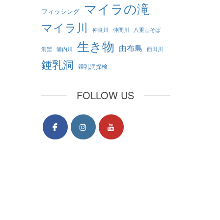
マイラの滝
フィッシング
マイラ川
仲良川
仲間川
八重山そば
生き物
由布島
洞窟
浦内川
西田川
鍾乳洞
鍾乳洞探検
FOLLOW US