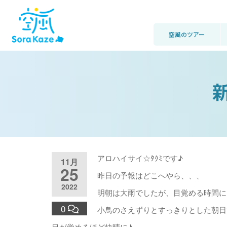
空風のツアー
アロハイサイ☆ﾀｸﾐです♪
11月
25
昨日の予報はどこへやら、、、
2022
明朝は大雨でしたが、目覚める時間に
0
小鳥のさえずりとすっきりとした朝日
目が覚めるほど快晴に♪