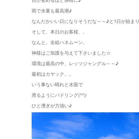
雨で水量も最高潮♪
なんだかいい日になりそうだな～～♪と1日が始まりまし
そして、本日のお客様、、
なんと、全組ハネムーン。
神様はご加護を与えて下さいました☆
環境は最高の中、レッツジャングル～～♪
最初はカヤック。。
いう事ない晴れと水面で
滑るようにパドリング(^^)/
ひと漕ぎが力強い♪