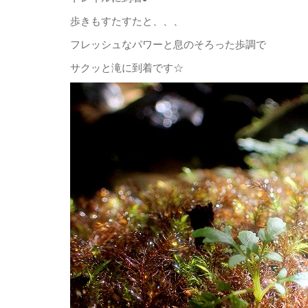
歩きもすたすたと、、、
フレッシュなパワーと息のそろった歩調で
サクッと滝に到着です☆