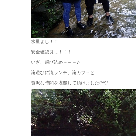
水量よし！！
安全確認良し！！！
いざ、飛び込め～～～♪
滝遊びに滝ランチ、滝カフェと
贅沢な時間を堪能して頂けました(^^)/