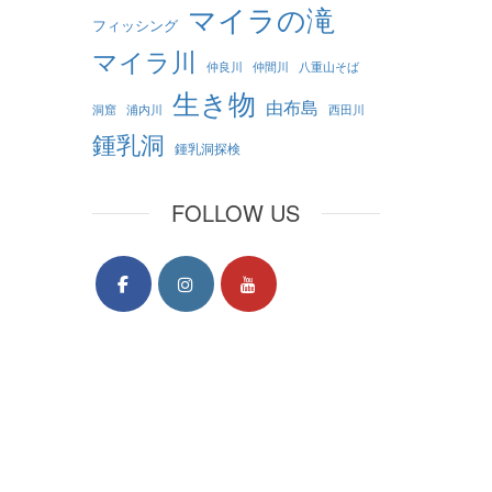
マイラの滝
フィッシング
マイラ川
仲良川
仲間川
八重山そば
生き物
由布島
洞窟
浦内川
西田川
鍾乳洞
鍾乳洞探検
FOLLOW US