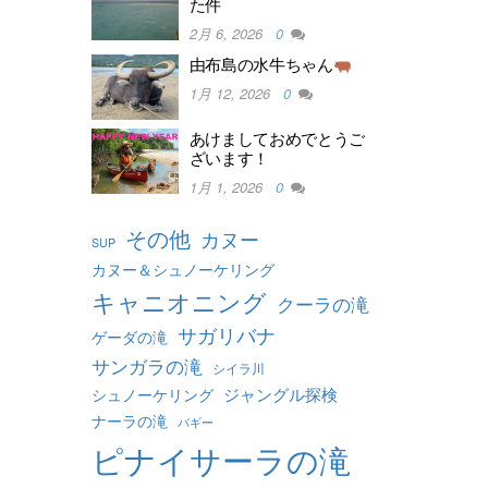
た件
2月 6, 2026
0
由布島の水牛ちゃん
1月 12, 2026
0
あけましておめでとうご
ざいます！
1月 1, 2026
0
その他
カヌー
SUP
カヌー＆シュノーケリング
キャニオニング
クーラの滝
サガリバナ
ゲーダの滝
サンガラの滝
シイラ川
ジャングル探検
シュノーケリング
ナーラの滝
バギー
ピナイサーラの滝