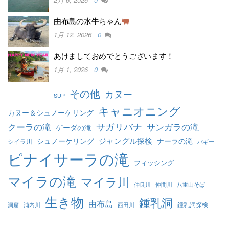
由布島の水牛ちゃん
1月 12, 2026
0
あけましておめでとうございます！
1月 1, 2026
0
その他
カヌー
SUP
キャニオニング
カヌー＆シュノーケリング
クーラの滝
サガリバナ
サンガラの滝
ゲーダの滝
ジャングル探検
シュノーケリング
ナーラの滝
シイラ川
バギー
ピナイサーラの滝
フィッシング
マイラの滝
マイラ川
仲良川
仲間川
八重山そば
生き物
鍾乳洞
由布島
鍾乳洞探検
洞窟
浦内川
西田川