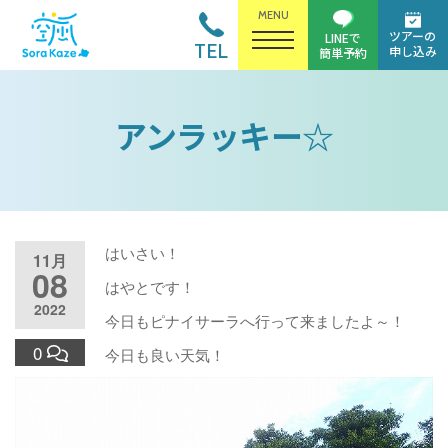
MENU
ツアーの
LINEで
TEL
申し込み
簡単予約
アンラッキー☆
はいさい！
11月
08
はやとです！
2022
今日もピナイサーラへ行って来ましたよ～！
0
今日も良い天気！