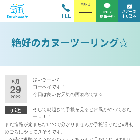
MENU
ツアーの
LINEで
TEL
申し込み
簡単予約
絶好のカヌーツーリング☆
はいさーい♪
8月
29
ヨーヘイです！
今日は良いお天気の西表島です☆
2022
そして朝起きて予報を見ると台風がやってきた
0
ー－！！
まだ進路が定まらないので分かりませんが予報通りだと9月初
めごろにやってきそうです。
この先の進路がどうなるか・・・ちゃんと見ないといけませ