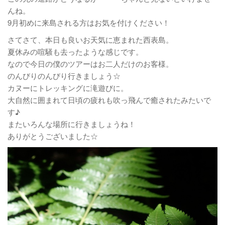
んね。
9月初めに来島される方はお気を付けください！
さてさて、本日も良いお天気に恵まれた西表島。
夏休みの喧騒も去ったような感じです。
なので今日の僕のツアーはお二人だけのお客様。
のんびりのんびり行きましょう☆
カヌーにトレッキングに滝遊びに。
大自然に囲まれて日頃の疲れも吹っ飛んで癒されたみたいで
す♪
またいろんな場所に行きましょうね！
ありがとうございました☆