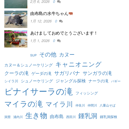
2月 6, 2026
0
由布島の水牛ちゃん
1月 12, 2026
0
あけましておめでとうございます！
1月 1, 2026
0
その他
カヌー
SUP
キャニオニング
カヌー＆シュノーケリング
クーラの滝
サガリバナ
サンガラの滝
ゲーダの滝
ジャングル探検
シュノーケリング
ナーラの滝
シイラ川
バギー
ピナイサーラの滝
フィッシング
マイラの滝
マイラ川
仲良川
仲間川
八重山そば
生き物
鍾乳洞
由布島
鍾乳洞探検
洞窟
浦内川
西田川