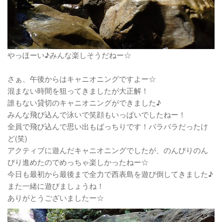
やっほーい♪みんな楽しそうだねー☆
さぁ、午後からはキャニオニングですよー☆
混まない時間を狙ってきましたが大正解！
誰もない貸切のキャニオニングができました♪
みんな飛び込んで泳いで笑顔もいっぱいでしたねー！
全員で飛び込んで思い出もばっちりです！バラバラだったけ
ど(笑)
アクティブに遊んだキャニオニングでしたが、のんびりのん
びり進めたのでめっちゃ楽しかったねー☆
今日も最初から最後まで全力で西表島を遊び倒してきました♪
また一緒に遊びましょうね！
ありがとうございましたー☆