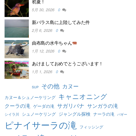
初夏！
5月 30, 2026
0
新バラス島に上陸してみた件
2月 6, 2026
0
由布島の水牛ちゃん
1月 12, 2026
0
あけましておめでとうございます！
1月 1, 2026
0
その他
カヌー
SUP
キャニオニング
カヌー＆シュノーケリング
クーラの滝
サガリバナ
サンガラの滝
ゲーダの滝
ジャングル探検
シュノーケリング
ナーラの滝
シイラ川
バギー
ピナイサーラの滝
フィッシング