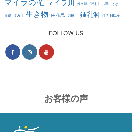
マイラの滝
マイラ川
仲良川
仲間川
八重山そば
生き物
鍾乳洞
由布島
鍾乳洞探検
洞窟
浦内川
西田川
FOLLOW US
お客様の声