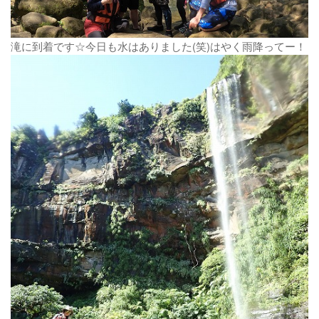
滝に到着です☆今日も水はありました(笑)はやく雨降ってー！