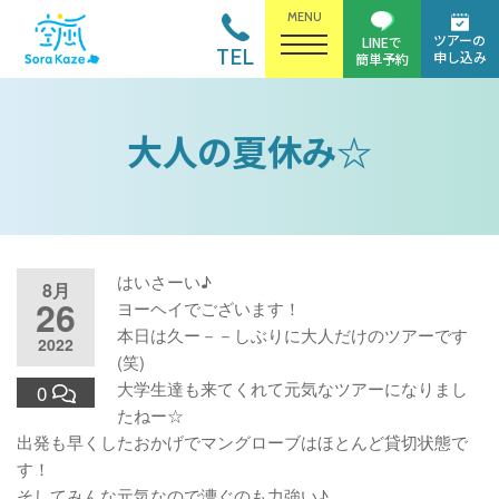
MENU
ツアーの
LINEで
TEL
申し込み
簡単予約
大人の夏休み☆
はいさーい♪
8月
26
ヨーヘイでございます！
本日は久ー－－しぶりに大人だけのツアーです
2022
(笑)
大学生達も来てくれて元気なツアーになりまし
0
たねー☆
出発も早くしたおかげでマングローブはほとんど貸切状態で
す！
そしてみんな元気なので漕ぐのも力強い♪