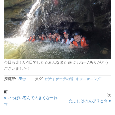
今日も楽しい1日でした☆みんなまた遊ぼうねー♪ありがとう
ございました！
投稿日:
Blog
タグ
ピナイサーラの滝
キャニオニング
前
次
いっぱい遊んで大きくなーれ
たまにはのんびりと☆
☆