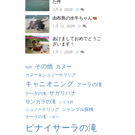
た件
2月 6, 2026
0
由布島の水牛ちゃん
1月 12, 2026
0
あけましておめでとうご
ざいます！
1月 1, 2026
0
その他
カヌー
SUP
カヌー＆シュノーケリング
キャニオニング
クーラの滝
サガリバナ
ゲーダの滝
サンガラの滝
シイラ川
ジャングル探検
シュノーケリング
ナーラの滝
バギー
ピナイサーラの滝