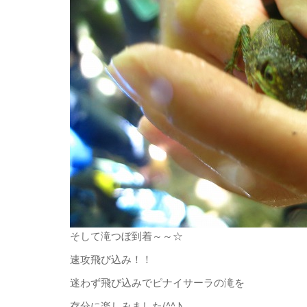
そして滝つぼ到着～～☆
速攻飛び込み！！
迷わず飛び込みでピナイサーラの滝を
存分に楽しみました(^^♪