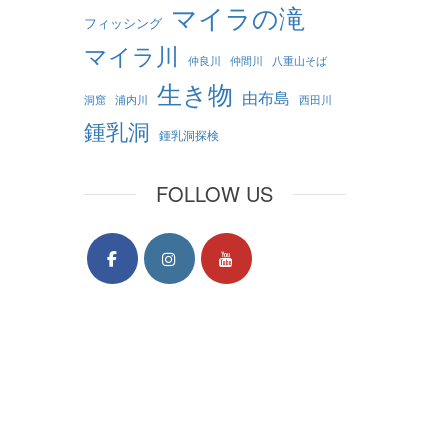
マイラの滝
フィッシング
マイラ川
仲良川
仲間川
八重山そば
生き物
由布島
洞窟
浦内川
西田川
鍾乳洞
鍾乳洞探検
FOLLOW US