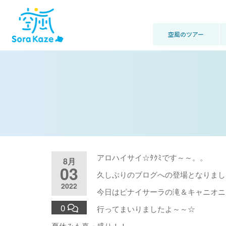
空風のツアー
アロハイサイ☆ﾀｸﾐです～～。。
8月
03
久しぶりのブログへの登場となりまし
2022
今日はピナイサーラの滝＆キャニオニ
0
行ってまいりましたよ～～☆
夏休みも真っ盛り！！