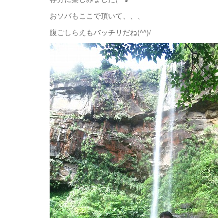
おソバもここで頂いて、、、
腹ごしらえもバッチリだね(^^)/