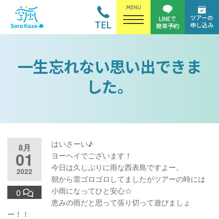
MENU
ツアーの
LINEで
TEL
申し込み
簡単予約
一生忘れない思い出できま
した。
はいさーい♪
8月
01
ヨーヘイでございます！
今日は久しぶりに雨な西表島ですよー。
2022
朝から雷ゴロゴロしてましたがツアーの時には
小雨になってひと安心☆
0
恵みの雨だと思って張り切って遊びましょ
ー！！