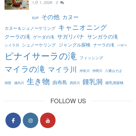
1月 1, 2026
0
その他
カヌー
SUP
キャニオニング
カヌー＆シュノーケリング
クーラの滝
サガリバナ
サンガラの滝
ゲーダの滝
ジャングル探検
シュノーケリング
ナーラの滝
シイラ川
バギー
ピナイサーラの滝
フィッシング
マイラの滝
マイラ川
仲良川
仲間川
八重山そば
生き物
鍾乳洞
由布島
鍾乳洞探検
洞窟
浦内川
西田川
FOLLOW US