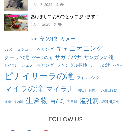
1月 12, 2026
0
あけましておめでとうございます！
1月 1, 2026
0
その他
カヌー
SUP
キャニオニング
カヌー＆シュノーケリング
クーラの滝
サガリバナ
サンガラの滝
ゲーダの滝
ジャングル探検
シュノーケリング
ナーラの滝
シイラ川
バギー
ピナイサーラの滝
フィッシング
マイラの滝
マイラ川
仲良川
仲間川
八重山そば
生き物
鍾乳洞
由布島
鍾乳洞探検
洞窟
浦内川
西田川
FOLLOW US