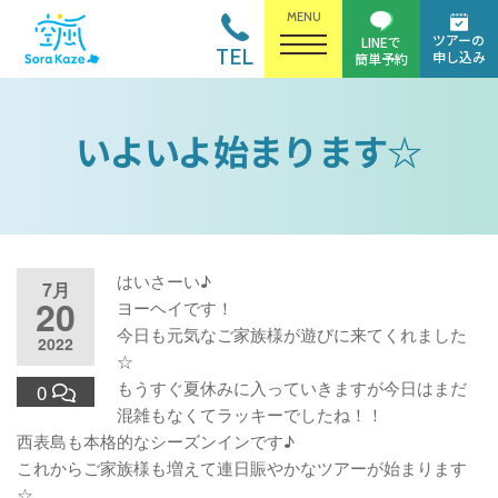
MENU
ツアーの
LINEで
TEL
申し込み
簡単予約
いよいよ始まります☆
はいさーい♪
7月
20
ヨーヘイです！
今日も元気なご家族様が遊びに来てくれました
2022
☆
もうすぐ夏休みに入っていきますが今日はまだ
0
混雑もなくてラッキーでしたね！！
西表島も本格的なシーズンインです♪
これからご家族様も増えて連日賑やかなツアーが始まります
☆