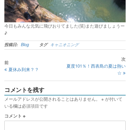
今日もみんな元気に飛びおりてました(笑)また遊びましょうー
♪
投稿日:
Blog
タグ
キャニオニング
次
前
夏度101％！西表島の夏は熱い
夏休み到来？？
☆
コメントを残す
メールアドレスが公開されることはありません。
※
が付いて
いる欄は必須項目です
コメント
※