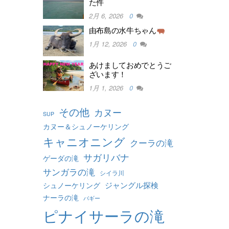
た件
2月 6, 2026
0
由布島の水牛ちゃん
1月 12, 2026
0
あけましておめでとうご
ざいます！
1月 1, 2026
0
その他
カヌー
SUP
カヌー＆シュノーケリング
キャニオニング
クーラの滝
サガリバナ
ゲーダの滝
サンガラの滝
シイラ川
ジャングル探検
シュノーケリング
ナーラの滝
バギー
ピナイサーラの滝