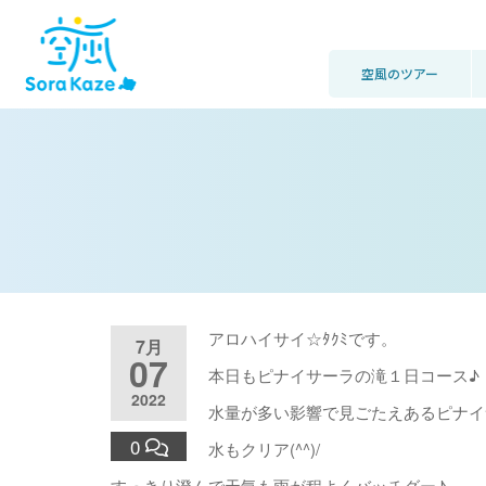
空風のツアー
アロハイサイ☆ﾀｸﾐです。
7月
07
本日もピナイサーラの滝１日コース♪
2022
水量が多い影響で見ごたえあるピナイサ
0
水もクリア(^^)/
すっきり澄んで天気も雨が程よくバッチグー♪