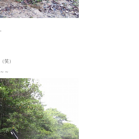
。
（笑）
～～