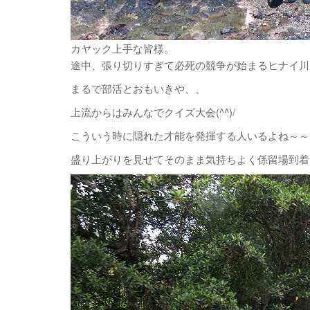
カヤック上手な皆様。
途中、張り切りすぎて必死の競争が始まるヒナイ川
まるで部活とおもいきや、、
上流からはみんなでクイズ大会(^^)/
こういう時に隠れた才能を発揮する人いるよね～～
盛り上がりを見せてそのまま気持ちよく係留場到着