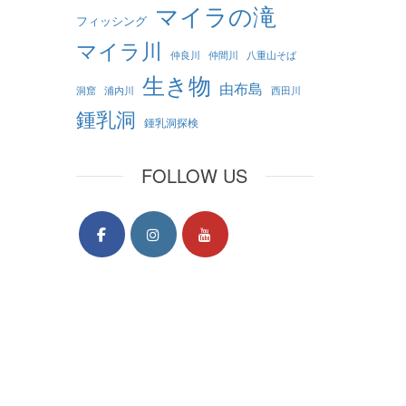
マイラの滝
フィッシング
マイラ川
仲良川
仲間川
八重山そば
生き物
由布島
洞窟
浦内川
西田川
鍾乳洞
鍾乳洞探検
FOLLOW US