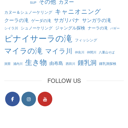
その他
カヌー
SUP
キャニオニング
カヌー＆シュノーケリング
クーラの滝
サガリバナ
サンガラの滝
ゲーダの滝
ジャングル探検
シュノーケリング
ナーラの滝
シイラ川
バギー
ピナイサーラの滝
フィッシング
マイラの滝
マイラ川
仲良川
仲間川
八重山そば
生き物
鍾乳洞
由布島
鍾乳洞探検
洞窟
浦内川
西田川
FOLLOW US