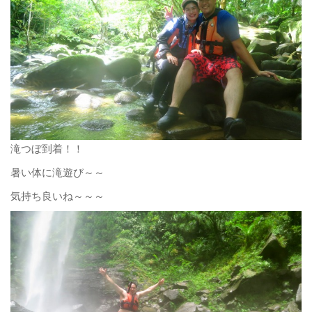
滝つぼ到着！！
暑い体に滝遊び～～
気持ち良いね～～～