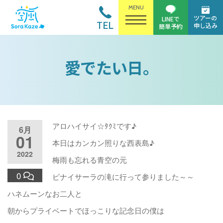
MENU
ツアーの
LINEで
TEL
申し込み
簡単予約
愛でたい日。
アロハイサイ☆ﾀｸﾐです♪
6月
01
本日はカンカン照りな西表島♪
2022
梅雨も忘れる青空の元
0
ピナイサーラの滝に行って参りました～～
ハネムーンなお二人と
朝からプライベートでほっこりな記念日の僕は