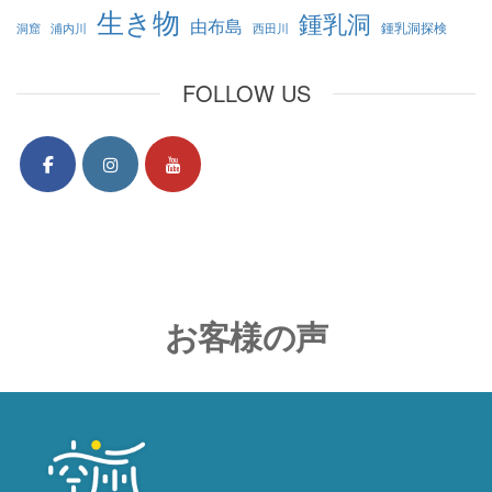
生き物
鍾乳洞
由布島
鍾乳洞探検
洞窟
浦内川
西田川
FOLLOW US
お客様の声