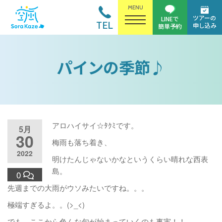
MENU
ツアーの
LINEで
TEL
申し込み
簡単予約
パインの季節♪
アロハイサイ☆ﾀｸﾐです。
5月
30
梅雨も落ち着き、
2022
明けたんじゃないかなというくらい晴れな西表
島。
0
先週までの大雨がウソみたいですね。。。
極端すぎるよ。。(>_<)
でも、ここから色んな旬が始まっていくのも事実！！