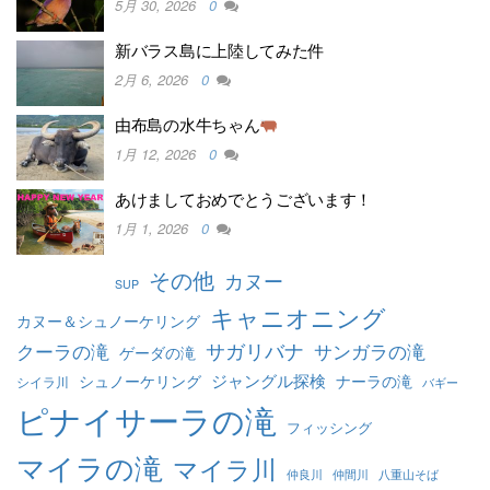
5月 30, 2026
0
新バラス島に上陸してみた件
2月 6, 2026
0
由布島の水牛ちゃん
1月 12, 2026
0
あけましておめでとうございます！
1月 1, 2026
0
その他
カヌー
SUP
キャニオニング
カヌー＆シュノーケリング
クーラの滝
サガリバナ
サンガラの滝
ゲーダの滝
ジャングル探検
シュノーケリング
ナーラの滝
シイラ川
バギー
ピナイサーラの滝
フィッシング
マイラの滝
マイラ川
仲良川
仲間川
八重山そば