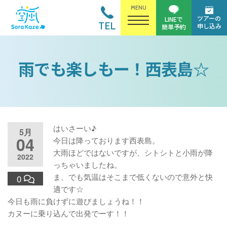
MENU
ツアーの
LINEで
TEL
申し込み
簡単予約
雨でも楽しもー！西表島☆
はいさーい♪
5月
04
今日は降っております西表島。
大雨ほどではないですが、シトシトと小雨が降
2022
っちゃいましたね。
ま、でも気温はそこまで低くないので意外と快
0
適です☆
今日も雨に負けずに遊びましょうね！！
カヌーに乗り込んで出発でーす！！