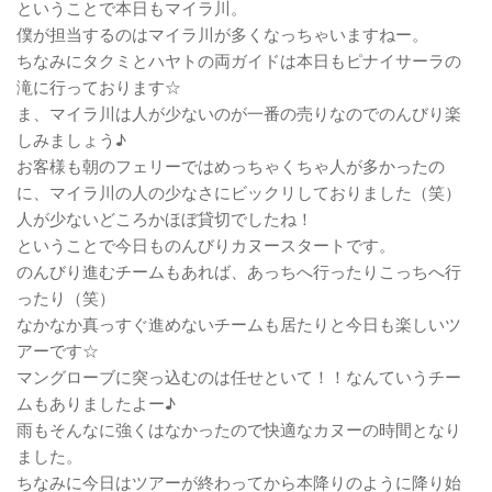
ということで本日もマイラ川。
僕が担当するのはマイラ川が多くなっちゃいますねー。
ちなみにタクミとハヤトの両ガイドは本日もピナイサーラの
滝に行っております☆
ま、マイラ川は人が少ないのが一番の売りなのでのんびり楽
しみましょう♪
お客様も朝のフェリーではめっちゃくちゃ人が多かったの
に、マイラ川の人の少なさにビックリしておりました（笑）
人が少ないどころかほぼ貸切でしたね！
ということで今日ものんびりカヌースタートです。
のんびり進むチームもあれば、あっちへ行ったりこっちへ行
ったり（笑）
なかなか真っすぐ進めないチームも居たりと今日も楽しいツ
アーです☆
マングローブに突っ込むのは任せといて！！なんていうチー
ムもありましたよー♪
雨もそんなに強くはなかったので快適なカヌーの時間となり
ました。
ちなみに今日はツアーが終わってから本降りのように降り始