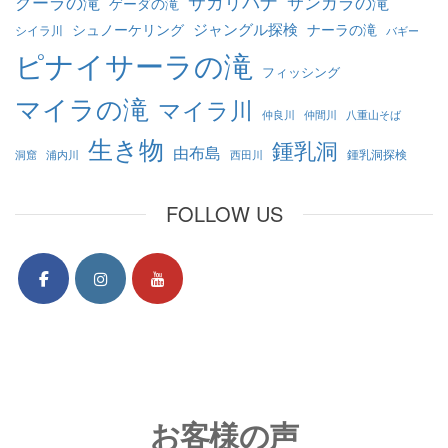
クーラの滝
サガリバナ
サンガラの滝
ゲーダの滝
ジャングル探検
シュノーケリング
ナーラの滝
シイラ川
バギー
ピナイサーラの滝
フィッシング
マイラの滝
マイラ川
仲良川
仲間川
八重山そば
生き物
鍾乳洞
由布島
鍾乳洞探検
洞窟
浦内川
西田川
FOLLOW US
お客様の声