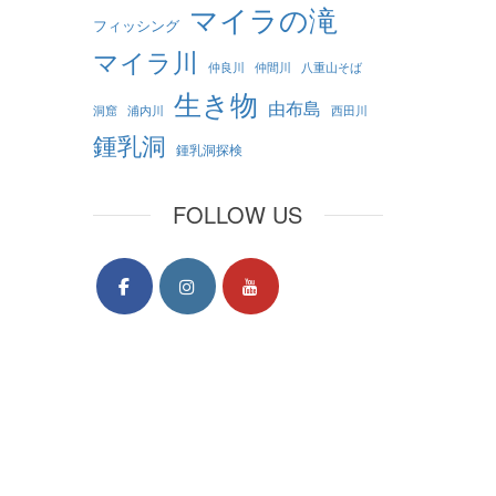
マイラの滝
フィッシング
マイラ川
仲良川
仲間川
八重山そば
生き物
由布島
洞窟
浦内川
西田川
鍾乳洞
鍾乳洞探検
FOLLOW US