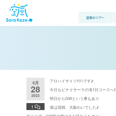
空風のツアー
アロハイサイ☆ﾀｸﾐです♪
4月
28
今日もピナイサーラの滝1日コースへ
2022
明日からGWという事もあり
1
港は混雑、大賑わいでした♪
てことで、GW前の静けさを味わうために