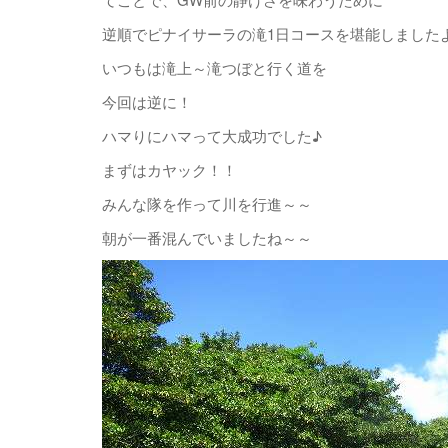
逆順でピナイサーラの滝1日コースを堪能しました
いつもは滝上～滝つぼと行く道を
今回は逆に！
ハマりにハマって大成功でした♪
まずはカヤック！！
みんな隊を作って川を行進～～
朝が一番混んでいましたね～～