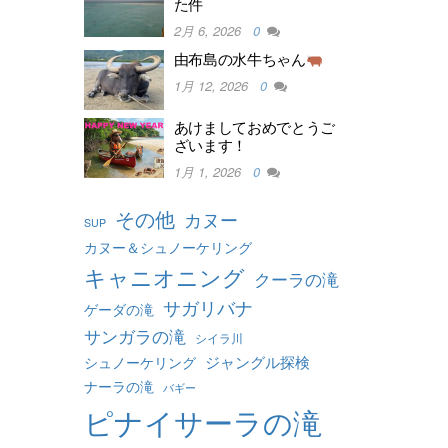
た件
2月 6, 2026
0
由布島の水牛ちゃん
1月 12, 2026
0
あけましておめでとうご
ざいます！
1月 1, 2026
0
その他
カヌー
SUP
カヌー＆シュノーケリング
キャニオニング
クーラの滝
サガリバナ
ゲーダの滝
サンガラの滝
シイラ川
ジャングル探検
シュノーケリング
ナーラの滝
バギー
ピナイサーラの滝