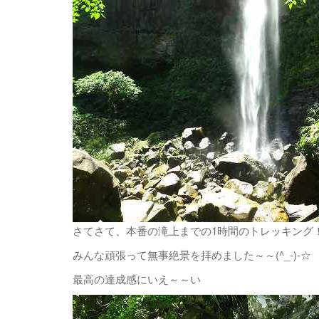
さてさて、本番の滝上までの1時間のトレッキング
みんな頑張って無事絶景を拝めました～～(^_-)-☆
最高の達成感にいえ～～い