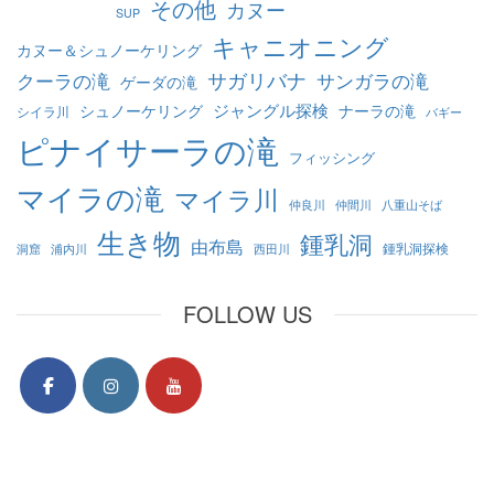
その他
カヌー
SUP
キャニオニング
カヌー＆シュノーケリング
クーラの滝
サガリバナ
サンガラの滝
ゲーダの滝
ジャングル探検
シュノーケリング
ナーラの滝
シイラ川
バギー
ピナイサーラの滝
フィッシング
マイラの滝
マイラ川
仲良川
仲間川
八重山そば
生き物
鍾乳洞
由布島
鍾乳洞探検
洞窟
浦内川
西田川
FOLLOW US