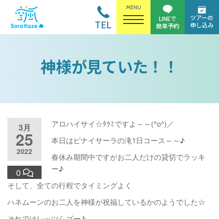
MENU
ツアーの
LINEで
TEL
申し込み
簡単予約
神様が見ていた！！
アロハイサイ☆ﾀｸﾐですよ～～(^o^)／
3月
25
本日はピナイサーラの滝1日コース～～♪
2022
春休み期間中ですがお二人だけの貸切でラッキ
ー♪
0
そして、全ての行程でタイミングよく
ハネムーンのお二人を神様が祝福しているかのようでした☆
それではレッツらゴー♪