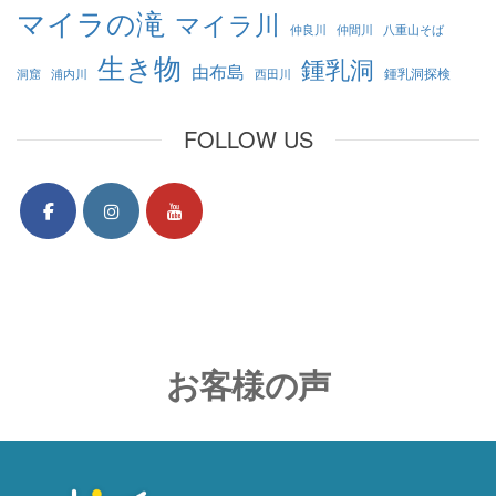
マイラの滝
マイラ川
仲良川
仲間川
八重山そば
生き物
鍾乳洞
由布島
鍾乳洞探検
洞窟
浦内川
西田川
FOLLOW US
お客様の声