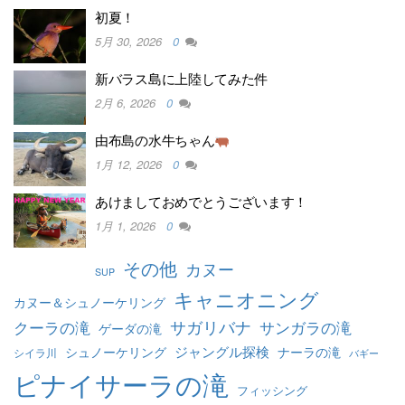
初夏！
5月 30, 2026
0
新バラス島に上陸してみた件
2月 6, 2026
0
由布島の水牛ちゃん
1月 12, 2026
0
あけましておめでとうございます！
1月 1, 2026
0
その他
カヌー
SUP
キャニオニング
カヌー＆シュノーケリング
クーラの滝
サガリバナ
サンガラの滝
ゲーダの滝
ジャングル探検
シュノーケリング
ナーラの滝
シイラ川
バギー
ピナイサーラの滝
フィッシング