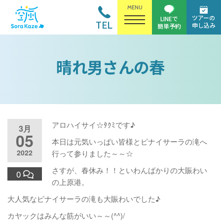
MENU
ツアーの
LINEで
TEL
申し込み
簡単予約
晴れ男さんの春
アロハイサイ☆ﾀｸﾐです♪
3月
05
本日は元気いっぱい皆様とピナイサーラの滝へ
2022
行って参りました～～☆
さすが、春休み！！といわんばかりの大賑わい
0
の上原港。
大人気なピナイサーラの滝も大賑わいでした♪
カヤックはみんな筋がいい～～(^^)/