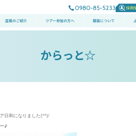
0980-85-5233
採用
空風のご紹介
ツアー参加の方へ
服装について
からっと☆
日和になりました(^^)/
ー♪