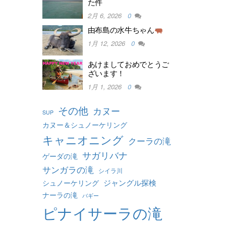
た件
2月 6, 2026
0
由布島の水牛ちゃん
1月 12, 2026
0
あけましておめでとうご
ざいます！
1月 1, 2026
0
その他
カヌー
SUP
カヌー＆シュノーケリング
キャニオニング
クーラの滝
サガリバナ
ゲーダの滝
サンガラの滝
シイラ川
ジャングル探検
シュノーケリング
ナーラの滝
バギー
ピナイサーラの滝