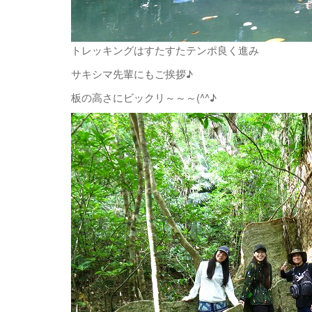
トレッキングはすたすたテンポ良く進み
サキシマ先輩にもご挨拶♪
板の高さにビックリ～～～(^^♪