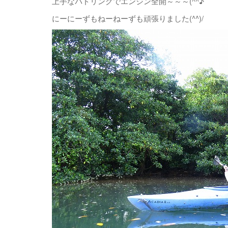
上手なパドリングでエンジン全開～～～(^^♪
にーにーずもねーねーずも頑張りました(^^)/