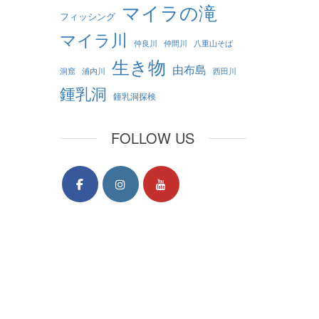
マイラの滝
フィッシング
マイラ川
仲良川
仲間川
八重山そば
生き物
由布島
洞窟
浦内川
西田川
鍾乳洞
鍾乳洞探検
FOLLOW US