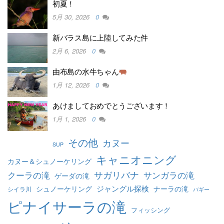
初夏！
5月 30, 2026
0
新バラス島に上陸してみた件
2月 6, 2026
0
由布島の水牛ちゃん
1月 12, 2026
0
あけましておめでとうございます！
1月 1, 2026
0
その他
カヌー
SUP
キャニオニング
カヌー＆シュノーケリング
クーラの滝
サガリバナ
サンガラの滝
ゲーダの滝
ジャングル探検
シュノーケリング
ナーラの滝
シイラ川
バギー
ピナイサーラの滝
フィッシング