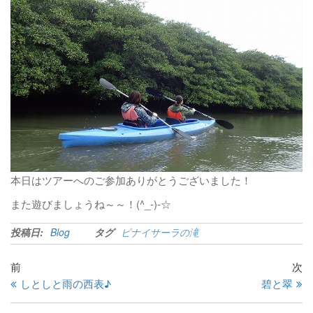
本日はツアーへのご参加ありがとうございました！
また遊びましょうね～～！(^_-)-☆
投稿日:
Blog
タグ
ピナイサーラの滝
前
次
しとしと雨の西表♪
碧と翠