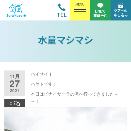
MENU
ツアーの
LINEで
TEL
申し込み
簡単予約
水量マシマシ
ハイサイ！
11月
27
ハヤトです！
2021
本日はピナイサーラの滝へ行ってきました～
～！
0