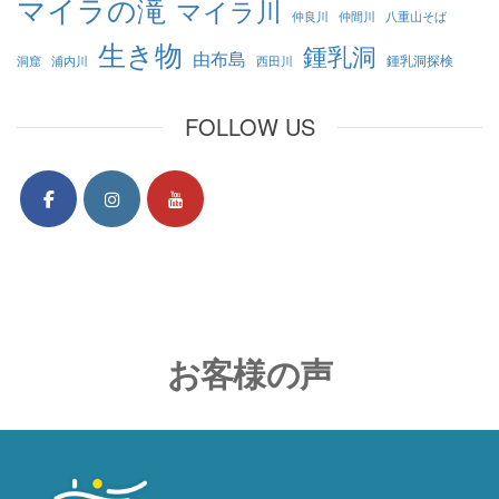
マイラの滝
マイラ川
仲良川
仲間川
八重山そば
生き物
鍾乳洞
由布島
鍾乳洞探検
洞窟
浦内川
西田川
FOLLOW US
お客様の声