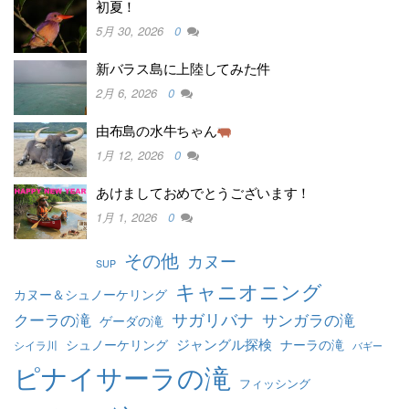
初夏！
5月 30, 2026
0
新バラス島に上陸してみた件
2月 6, 2026
0
由布島の水牛ちゃん
1月 12, 2026
0
あけましておめでとうございます！
1月 1, 2026
0
その他
カヌー
SUP
キャニオニング
カヌー＆シュノーケリング
クーラの滝
サガリバナ
サンガラの滝
ゲーダの滝
ジャングル探検
シュノーケリング
ナーラの滝
シイラ川
バギー
ピナイサーラの滝
フィッシング