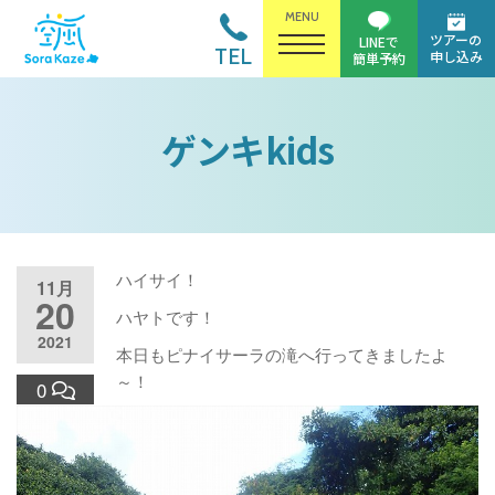
MENU
ツアーの
LINEで
TEL
申し込み
簡単予約
ゲンキkids
ハイサイ！
11月
20
ハヤトです！
2021
本日もピナイサーラの滝へ行ってきましたよ
～！
0