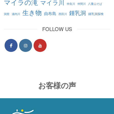
マイラの滝
マイラ川
仲良川
仲間川
八重山そば
生き物
鍾乳洞
由布島
鍾乳洞探検
洞窟
浦内川
西田川
FOLLOW US
お客様の声