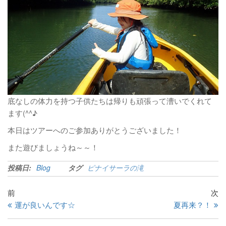
底なしの体力を持つ子供たちは帰りも頑張って漕いでくれて
ます(^^♪
本日はツアーへのご参加ありがとうございました！
また遊びましょうね～～！
投稿日:
Blog
タグ
ピナイサーラの滝
前
次
運が良いんです☆
夏再来？！