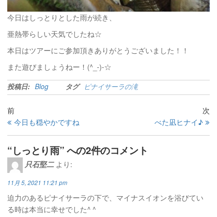
今日はしっとりとした雨が続き、
亜熱帯らしい天気でしたね☆
本日はツアーにご参加頂きありがとうございました！！
また遊びましょうねー！(^_-)-☆
投稿日:
Blog
タグ
ピナイサーラの滝
前
次
今日も穏やかですね
べた凪ヒナイ♪
“しっとり雨” への2件のコメント
只石堅二
より:
11月 5, 2021 11:21 pm
迫力のあるピナイサーラの下で、マイナスイオンを浴びてい
る時は本当に幸せでした^ ^