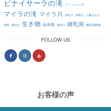
ピナイサーラの滝
フィッシング
マイラの滝
マイラ川
仲良川
仲間川
八重山そば
生き物
鍾乳洞
由布島
鍾乳洞探検
洞窟
浦内川
西田川
FOLLOW US
お客様の声