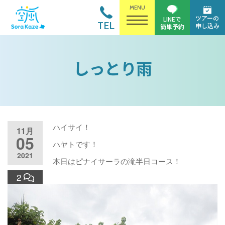
MENU
ツアーの
LINEで
TEL
申し込み
簡単予約
しっとり雨
ハイサイ！
11月
05
ハヤトです！
2021
本日はピナイサーラの滝半日コース！
2