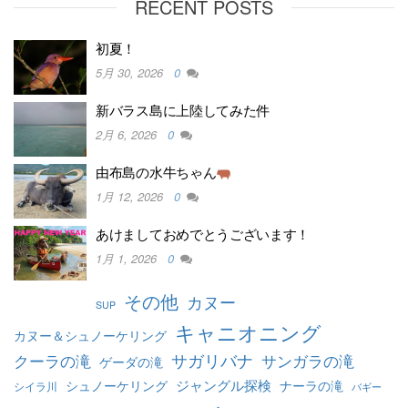
RECENT POSTS
初夏！
5月 30, 2026
0
新バラス島に上陸してみた件
2月 6, 2026
0
由布島の水牛ちゃん
1月 12, 2026
0
あけましておめでとうございます！
1月 1, 2026
0
その他
カヌー
SUP
キャニオニング
カヌー＆シュノーケリング
クーラの滝
サガリバナ
サンガラの滝
ゲーダの滝
ジャングル探検
シュノーケリング
ナーラの滝
シイラ川
バギー