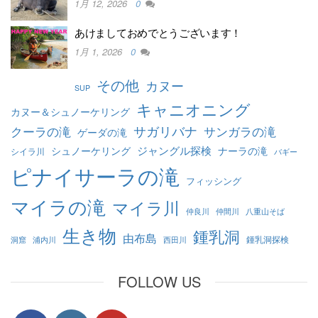
1月 12, 2026
0
あけましておめでとうございます！
1月 1, 2026
0
その他
カヌー
SUP
キャニオニング
カヌー＆シュノーケリング
クーラの滝
サガリバナ
サンガラの滝
ゲーダの滝
ジャングル探検
シュノーケリング
ナーラの滝
シイラ川
バギー
ピナイサーラの滝
フィッシング
マイラの滝
マイラ川
仲良川
仲間川
八重山そば
生き物
鍾乳洞
由布島
鍾乳洞探検
洞窟
浦内川
西田川
FOLLOW US