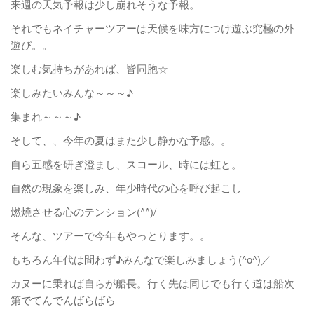
来週の天気予報は少し崩れそうな予報。
それでもネイチャーツアーは天候を味方につけ遊ぶ究極の外
遊び。。
楽しむ気持ちがあれば、皆同胞☆
楽しみたいみんな～～～♪
集まれ～～～♪
そして、、今年の夏はまた少し静かな予感。。
自ら五感を研ぎ澄まし、スコール、時には虹と。
自然の現象を楽しみ、年少時代の心を呼び起こし
燃焼させる心のテンション(^^)/
そんな、ツアーで今年もやっとります。。
もちろん年代は問わず♪みんなで楽しみましょう(^o^)／
カヌーに乗れば自らが船長。行く先は同じでも行く道は船次
第でてんでんばらばら