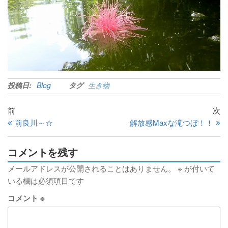
投稿日:
Blog
タグ
生き物
前
次
前良川～☆
解放感Maxな滝つぼ！！
コメントを残す
メールアドレスが公開されることはありません。
※
が付いて
いる欄は必須項目です
コメント
※