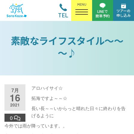
MENU
ツアーの
LINEで
TEL
申し込み
簡単予約
素敵なライフスタイル～～
～♪
アロハイサイ☆
7月
16
拓海ですよ～～☆
2021
長い長～～いからっと晴れた日々に終わりを告
げるように
0
今外では雨が降っています。。