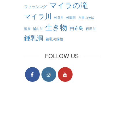
マイラの滝
フィッシング
マイラ川
仲良川
仲間川
八重山そば
生き物
由布島
洞窟
浦内川
西田川
鍾乳洞
鍾乳洞探検
FOLLOW US