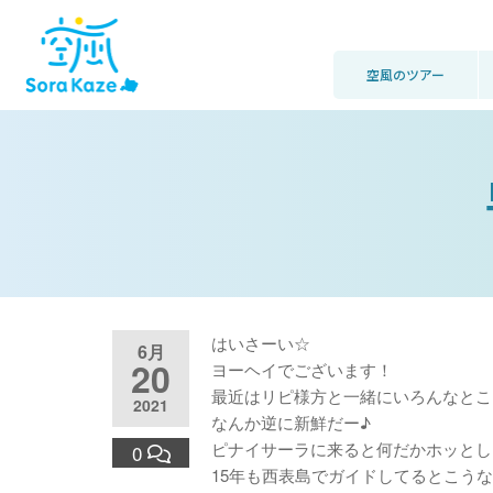
空風のツアー
はいさーい☆
6月
20
ヨーヘイでございます！
最近はリピ様方と一緒にいろんなとこ
2021
なんか逆に新鮮だー♪
ピナイサーラに来ると何だかホッとし
0
15年も西表島でガイドしてるとこう