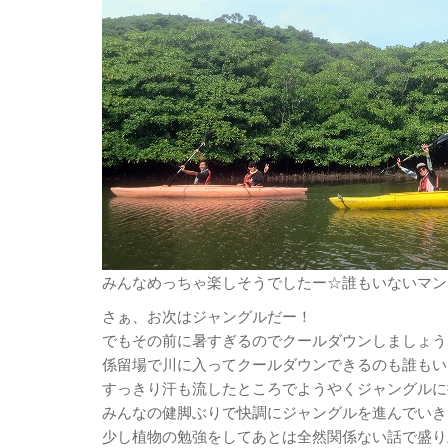
みんなめっちゃ楽しそうでしたー☆誰もいないマン
さぁ、お次はジャングルだー！
でもその前に暑すぎるのでクールダウンしましょう
係留場で川に入ってクールダウンできるのも誰もい
すっきり汗も流したところでようやくジャングルに
みんなの健脚ぶりで快調にジャングルを進んでいき
少し植物の勉強をしてあとは全然関係ない話で盛り