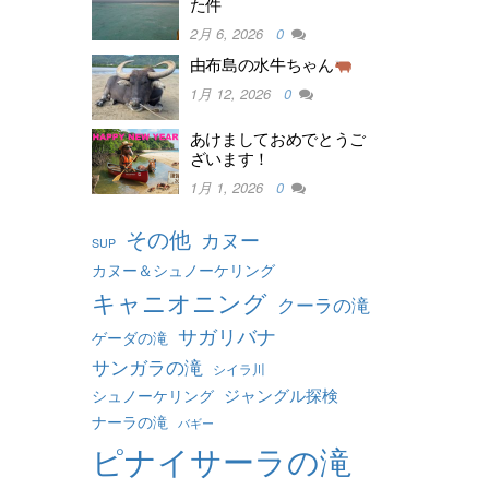
た件
2月 6, 2026
0
由布島の水牛ちゃん
1月 12, 2026
0
あけましておめでとうご
ざいます！
1月 1, 2026
0
その他
カヌー
SUP
カヌー＆シュノーケリング
キャニオニング
クーラの滝
サガリバナ
ゲーダの滝
サンガラの滝
シイラ川
ジャングル探検
シュノーケリング
ナーラの滝
バギー
ピナイサーラの滝