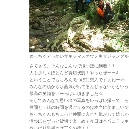
めっちゃでっかいサキシマスオウノキ☆ジャングル
さてさて、そんなこんなで滝つぼに到着！！
人も少なくほとんど貸切状態！やったぜーー♪
ということでもちろん滝つぼに突入ですよねー☆
みんなの頭から水蒸気が出てるんじゃないかという
最高の笑顔をいーっぱい頂きました☆
そしてみんなで思い出の写真をいっぱい撮って、そ
仲間と一緒の時間を過ごせるのは本当に羨ましいで
おっちゃんもちょっと仲間に入れた気がして嬉しか
滝つぼをずっと貸切で楽しめて今日は本当にラッキ
やっぱり早起きは三文の徳！！