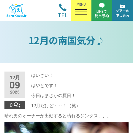
MENU
ツアーの
LINEで
TEL
申し込み
簡単予約
12月の南国気分♪
はいさい！
12月
09
はやとです！
2023
今日はまさかの夏日！
0
12月だけど～～！（笑）
晴れ男のオーナーが出勤すると晴れるジンクス、、。