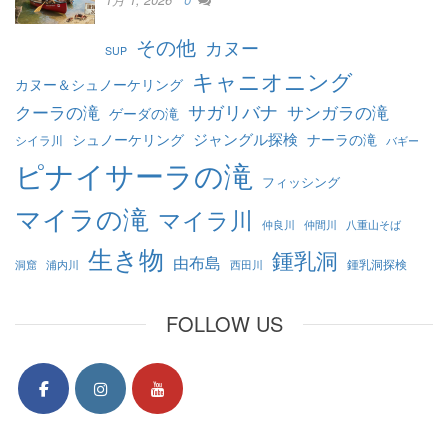
その他
カヌー
SUP
キャニオニング
カヌー＆シュノーケリング
クーラの滝
サガリバナ
サンガラの滝
ゲーダの滝
ジャングル探検
シュノーケリング
ナーラの滝
シイラ川
バギー
ピナイサーラの滝
フィッシング
マイラの滝
マイラ川
仲良川
仲間川
八重山そば
生き物
鍾乳洞
由布島
鍾乳洞探検
洞窟
浦内川
西田川
FOLLOW US