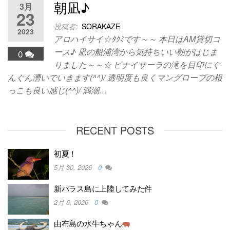
朝凪♪
3月
23
投稿者:
SORAKAZE
2023
アロハイサイ☆ﾀｸﾐです～～ 本日はAM貸切コ
ース♪ 凪の船浦湾から気持ちいい朝がはじま
0
りました～～☆ ピナイサーラの滝を目印にぐ
んぐん漕いでいきます(^^)/ 透明度も良くマングローブの根
っこも良い感じ(^^)/ 満潮…
RECENT POSTS
初夏！
5月 30, 2026
0
新バラス島に上陸してみた件
2月 6, 2026
0
由布島の水牛ちゃん