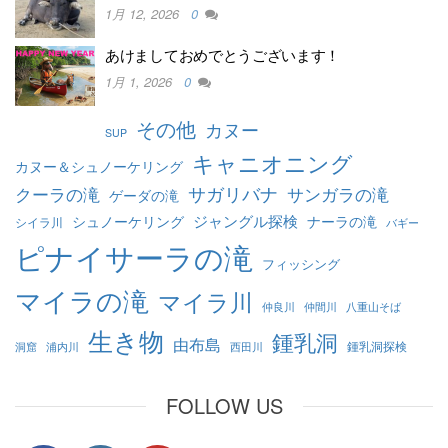
1月 12, 2026
0
あけましておめでとうございます！
1月 1, 2026
0
その他
カヌー
SUP
キャニオニング
カヌー＆シュノーケリング
クーラの滝
サガリバナ
サンガラの滝
ゲーダの滝
ジャングル探検
シュノーケリング
ナーラの滝
シイラ川
バギー
ピナイサーラの滝
フィッシング
マイラの滝
マイラ川
仲良川
仲間川
八重山そば
生き物
鍾乳洞
由布島
鍾乳洞探検
洞窟
浦内川
西田川
FOLLOW US