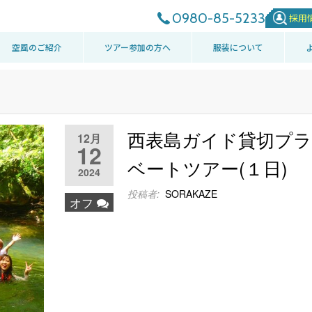
0980-85-5233
採用
空風のご紹介
ツアー参加の方へ
服装について
西表島ガイド貸切プ
12月
12
ベートツアー(１日)
2024
投稿者:
SORAKAZE
オフ