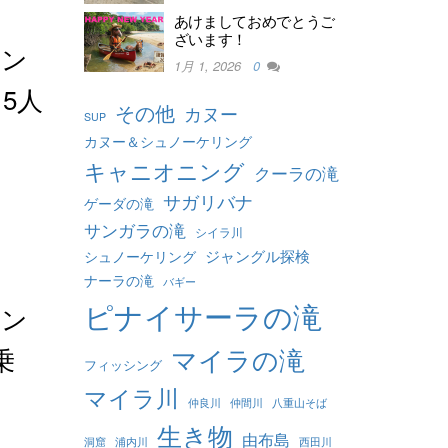
あけましておめでとうご
ざいます！
ラン
1月 1, 2026
0
5人
その他
カヌー
SUP
カヌー＆シュノーケリング
キャニオニング
クーラの滝
サガリバナ
ゲーダの滝
サンガラの滝
シイラ川
ジャングル探検
シュノーケリング
ナーラの滝
バギー
ピナイサーラの滝
ラン
乗
マイラの滝
フィッシング
マイラ川
仲良川
仲間川
八重山そば
生き物
由布島
洞窟
浦内川
西田川