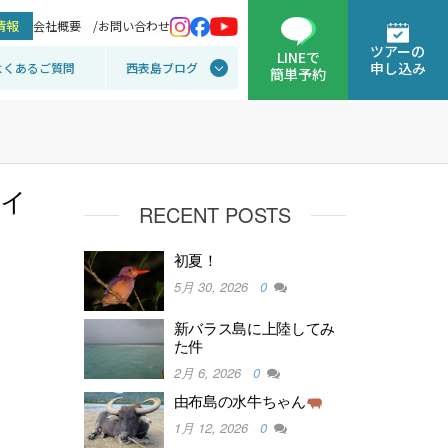
情報
会社概要 /
お問い合わせ
ツアーの
LINEで
申し込み
よくあるご質問
西表島ブログ
簡単予約
ライ
RECENT POSTS
初夏！
5月 30, 2026
0
新バラス島に上陸してみ
た件
2月 6, 2026
0
由布島の水牛ちゃん
1月 12, 2026
0