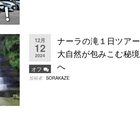
ナーラの滝１日ツアー
12月
12
大自然が包みこむ秘境
2024
へ
オフ
投稿者:
SORAKAZE